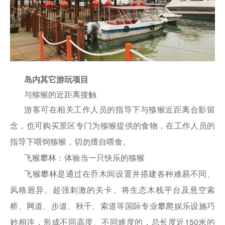
岛内其它游玩项目
与猕猴的近距离接触
游客可在相关工作人员的指导下与猕猴近距离合影留
念，也可购买景区专门为猕猴提供的食物，在工作人员的
指导下喂饲猕猴，切勿擅自喂食。
飞猴攀林：体验当一只快乐的猕猴
飞猴攀林是通过在乔木间设置并搭建各种难易不同、
风格迥异、超强刺激的关卡。将生态木栈平台及悬空索
桥、网道、步道、秋千、索道等国际专业攀爬娱乐设施巧
妙相连，形成不同高度、不同难度的，总长度近150米的