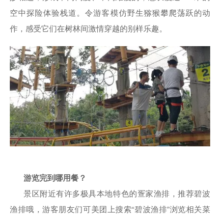
空中探险体验栈道。令游客模仿野生猕猴攀爬荡跃的动
作，感受它们在树林间激情穿越的别样乐趣。
游览完到哪用餐？
景区附近有许多极具本地特色的疍家渔排，推荐碧波
渔排哦，游客朋友们可美团上搜索“碧波渔排”浏览相关菜