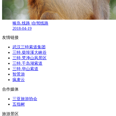
猴岛.线路 |自驾线路
2018-04-19
友情链接
武汉三特索道集团
三特.柴埠溪大峡谷
三特.梵净山风景区
三特.千岛湖索道
三特.华山索道
智景游
疯麦云
合作媒体
三亚旅游协会
五指树
旅游景区