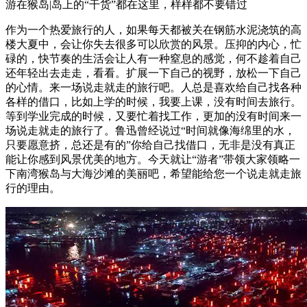
游在猴岛|岛上的“干货”都在这里，样样都不要错过
作为一个热爱旅行的人，如果每天都被关在钢筋水泥浇筑的高
楼大夏中，会让你失去很多可以欣赏的风景。压抑的内心，忙
碌的，快节奏的生活会让人有一种窒息的感觉，何不趁着自己
还年轻出去走走，看看。扩展一下自己的视野，放松一下自己
的心情。来一场说走就走的旅行吧。人总是喜欢给自己找各种
各样的借口，比如上学的时候，我要上课，没有时间去旅行。
等到学业完成的时候，又要忙着找工作，更加的没有时间来一
场说走就走的旅行了。鲁迅曾经说过“时间就像海绵里的水，
只要愿意挤，总还是有的”你给自己找借口，无非是没有真正
能让你感到风景优美的地方。今天就让“游者”带领大家领略一
下南湾猴岛与大海沙滩的美丽吧，希望能给您一个说走就走旅
行的理由。