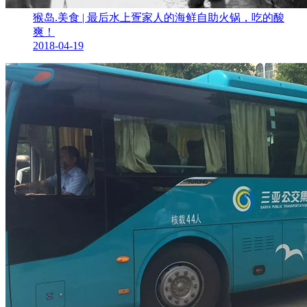
猴岛.美食 | 最后水上疍家人的海鲜自助火锅，吃的酸
爽！
2018-04-19